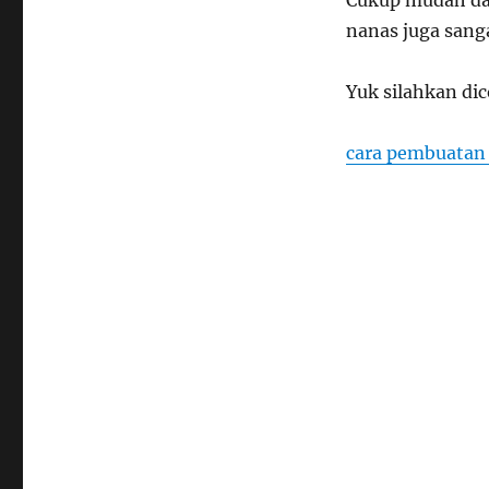
Membuat
Jus
nanas juga san
Sawi
Nanas
Yuk silahkan dic
cara pembuatan 