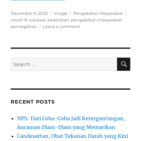
Posted
Format
Categories
Tags
December 6, 2020
Image
Pengabdian Masyarakat
on
covid-19
,
edukasi
,
kesehatan
,
pengabdian masyarakat
,
on
penvegahan
Leave a comment
Kegiatan
Pengabdian
Masyarakat
Tim
Pengabdian
SE
Search
Masyarakat
for:
USU
RECENT POSTS
NPS: Dari Coba-Coba Jadi Ketergantungan,
Ancaman Diam-Diam yang Mematikan
Candesartan, Obat Tekanan Darah yang Kini