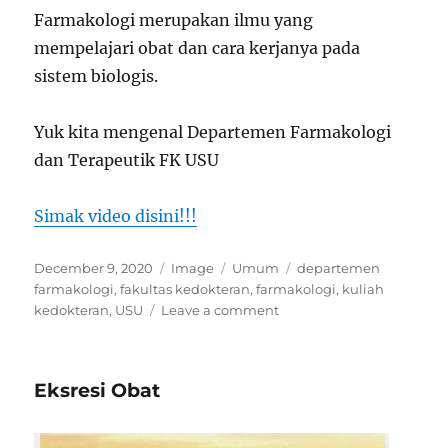
Farmakologi merupakan ilmu yang
mempelajari obat dan cara kerjanya pada
sistem biologis.
Yuk kita mengenal Departemen Farmakologi
dan Terapeutik FK USU
Simak video disini!!!
Posted
Format
Categories
Tags
December 9, 2020
Image
Umum
departemen
on
farmakologi
,
fakultas kedokteran
,
farmakologi
,
kuliah
on
kedokteran
,
USU
Leave a comment
Pengenalan
Departemen
Farmakologi
Eksresi Obat
dan
Terapeutik
FK