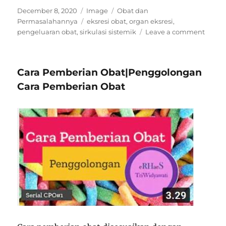
Posted
Format
Categories
December 8, 2020
Image
Obat dan
on
Tags
Permasalahannya
eksresi obat
,
organ eksresi
,
on
pengeluaran obat
,
sirkulasi sistemik
Leave a comment
Eksres
Obat
Cara Pemberian Obat|Penggolongan
Cara Pemberian Obat