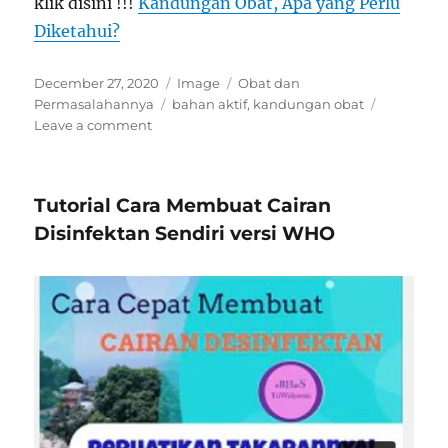
klik disini !!!
Kandungan Obat, Apa yang Perlu
Diketahui?
Posted
Format
Categories
December 27, 2020
Image
Obat dan
on
Tags
Permasalahannya
bahan aktif
,
kandungan obat
on
Leave a comment
Kandungan
Obat,
Apa
Tutorial Cara Membuat Cairan
yang
Perlu
Disinfektan Sendiri versi WHO
Diketahui?