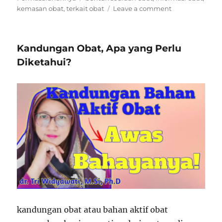
on
kemasan obat
,
terkait obat
Leave a comment
Informasi
apa
yang
Kandungan Obat, Apa yang Perlu
perlu
diperhatikan
Diketahui?
dalam
suatu
kemasan
obat
kandungan obat atau bahan aktif obat