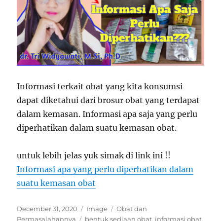
Informasi terkait obat yang kita konsumsi
dapat diketahui dari brosur obat yang terdapat
dalam kemasan. Informasi apa saja yang perlu
diperhatikan dalam suatu kemasan obat.
untuk lebih jelas yuk simak di link ini !!
Informasi apa yang perlu diperhatikan dalam
suatu kemasan obat
Posted
Format
Categories
December 31, 2020
Image
Obat dan
on
Tags
Permasalahannya
bentuk sediaan obat
,
informasi obat
,