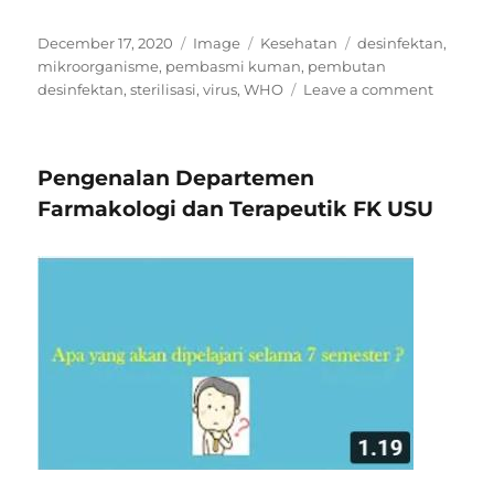
Posted
Format
Categories
Tags
December 17, 2020
Image
Kesehatan
desinfektan
,
on
mikroorganisme
,
pembasmi kuman
,
pembutan
on
desinfektan
,
sterilisasi
,
virus
,
WHO
Leave a comment
Tutorial
Cara
Membu
Pengenalan Departemen
Cairan
Disinfek
Farmakologi dan Terapeutik FK USU
Sendiri
versi
WHO