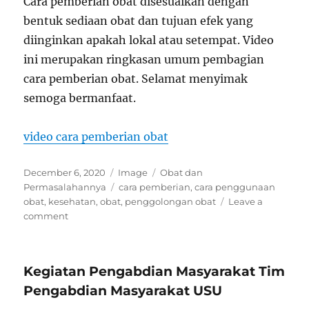
Cara pemberian obat disesuaikan dengan
bentuk sediaan obat dan tujuan efek yang
diinginkan apakah lokal atau setempat. Video
ini merupakan ringkasan umum pembagian
cara pemberian obat. Selamat menyimak
semoga bermanfaat.
video cara pemberian obat
Posted
Format
Categories
December 6, 2020
Image
Obat dan
on
Tags
Permasalahannya
cara pemberian
,
cara penggunaan
obat
,
kesehatan
,
obat
,
penggolongan obat
Leave a
on
comment
Cara
Pemberian
Obat|Penggolongan
Kegiatan Pengabdian Masyarakat Tim
Cara
Pemberian
Pengabdian Masyarakat USU
Obat