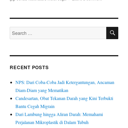
Bau
Mulut
yang
Mengganggu
SE
?
Search
Ingin
for:
Mulut
Segar?
Ikuti
Tips
dan
RECENT POSTS
Cara
Ini!|Part2
NPS: Dari Coba-Coba Jadi Ketergantungan, Ancaman
Diam-Diam yang Mematikan
Candesartan, Obat Tekanan Darah yang Kini Terbukti
Bantu Cegah Migrain
Dari Lambung hingga Aliran Darah: Memahami
Perjalanan Mikroplastik di Dalam Tubuh