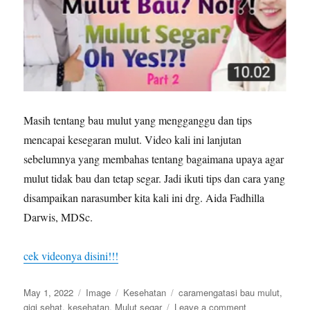
Masih tentang bau mulut yang mengganggu dan tips
mencapai kesegaran mulut. Video kali ini lanjutan
sebelumnya yang membahas tentang bagaimana upaya agar
mulut tidak bau dan tetap segar. Jadi ikuti tips dan cara yang
disampaikan narasumber kita kali ini drg. Aida Fadhilla
Darwis, MDSc.
cek videonya disini!!!
Posted
Format
Categories
Tags
May 1, 2022
Image
Kesehatan
caramengatasi bau mulut
,
on
on
gigi sehat
,
kesehatan
,
Mulut segar
Leave a comment