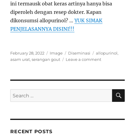
ini termausk obat keras artinya hanya bisa
diperoleh dengan resep dokter. Kapan
dikonsumsi allopurinol? …
YUK SIMAK
PENJELASANNYA DISINI!!!
Posted
Format
Categories
Tags
February 28, 2022
Image
Diseminasi
allopurinol
,
on
on
asam urat
,
serangan gout
Leave a comment
Cara
Mengkonsumsi
Allopurinol
pada
Penyakit
SE
Search
Asam
for:
Urat
RECENT POSTS