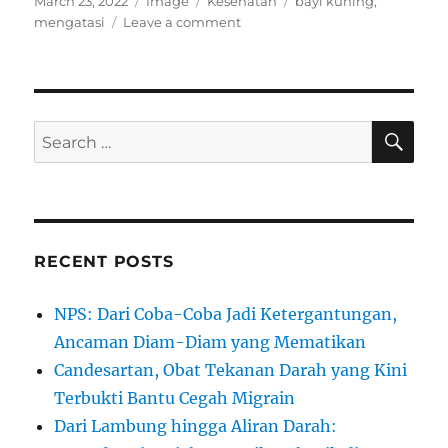
Posted
Format
Categories
Tags
March 23, 2022
Image
Kesehatan
bayi kuning
,
on
on
mengatasi
Leave a comment
Cara
Mengatasi
Bayi
Kuning|DokterspesialisTalk
SE
Search
for:
RECENT POSTS
NPS: Dari Coba-Coba Jadi Ketergantungan,
Ancaman Diam-Diam yang Mematikan
Candesartan, Obat Tekanan Darah yang Kini
Terbukti Bantu Cegah Migrain
Dari Lambung hingga Aliran Darah: