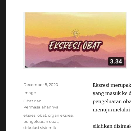
Posted
December 8, 2020
Eksresi merupak
on
Format
Image
yang masuk ke d
Categories
Obat dan
pengeluaran obat
Permasalahannya
menuju/melalui 
Tags
eksresi obat
,
organ eksresi
,
pengeluaran obat
,
silahkan disima
sirkulasi sistemik